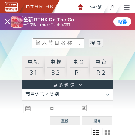
ENG
/
繁
×
全新 RTHK On The Go
取得
一手掌握 RTHK 电台、电视节目
电视
电视
电台
电台
31
32
R1
R2
电台
更多频道
节目语言／类别
R3
电台
电台
电台
由
至
普通
R4
R5
话台
重设
搜寻