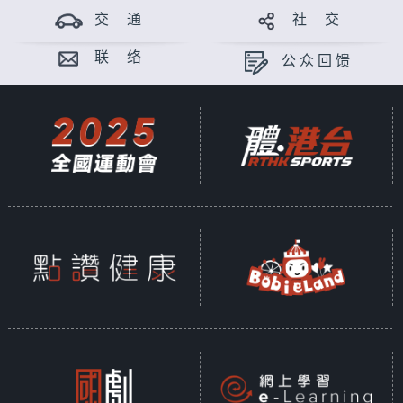
交 通
社 交
联 络
公众回馈