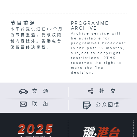
节目重温
PROGRAMME
ARCHIVE
本平台提供过往12个月
Archive service will
的节目重温，受版权限
be available for
制内容除外。香港电台
programmes broadcast
保留最终决定权。
in the past 12 months,
subject to copyright
restrictions. RTHK
reserves the right to
make the final
decision.
交 通
社 交
联 络
公众回馈