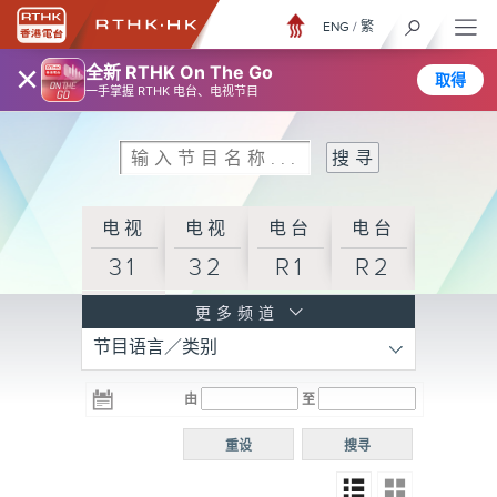
ENG
/
繁
×
全新 RTHK On The Go
取得
一手掌握 RTHK 电台、电视节目
电视
电视
电台
电台
31
32
R1
R2
电台
更多频道
节目语言／类别
R3
电台
电台
电台
由
至
普通
R4
R5
话台
重设
搜寻