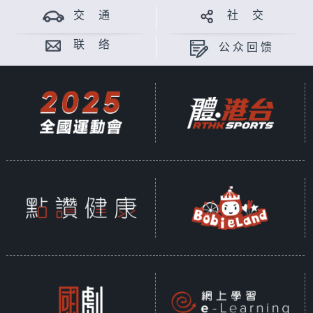
交 通
社 交
联 络
公众回馈