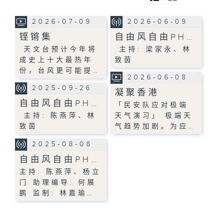
2026-07-09
2026-06-09
铿锵集
自由风自由PH…
天文台预计今年将
主持: 梁家永、林
成史上十大最热年
致茵
份，台风更可能提…
2026-06-08
2025-09-26
凝聚香港
自由风自由PH…
「民安队应对极端
主持: 陈燕萍、林
天气演习」 极端天
致茵
气趋势加剧。为应…
2025-08-08
自由风自由PH…
主持: 陈燕萍、杨立
门 助理编导: 何展
鹏 监制: 林嘉瑜…