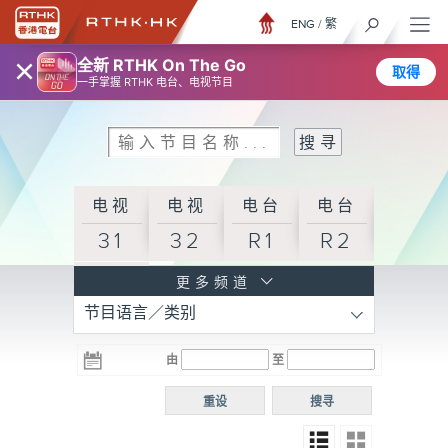
ENG
/
繁
×
全新 RTHK On The Go
取得
一手掌握 RTHK 电台、电视节目
电视
电视
电台
电台
31
32
R1
R2
电台
更多频道
节目语言／类别
R3
电台
电台
电台
由
至
普通
R4
R5
话台
重设
搜寻