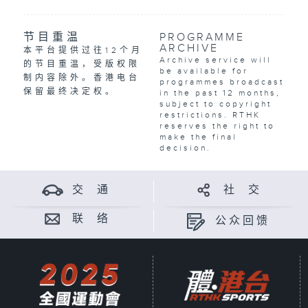
节目重温
PROGRAMME
ARCHIVE
本平台提供过往12个月
Archive service will
的节目重温，受版权限
be available for
制内容除外。香港电台
programmes broadcast
保留最终决定权。
in the past 12 months,
subject to copyright
restrictions. RTHK
reserves the right to
make the final
decision.
交 通
社 交
联 络
公众回馈