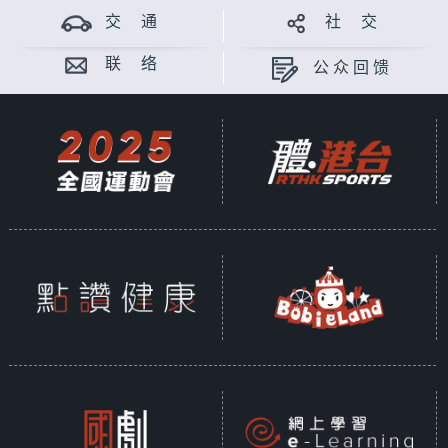
交 通
社 交
联 络
公众回馈