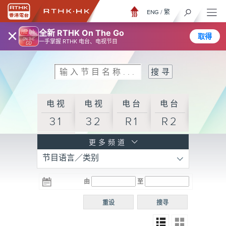
ENG
/
繁
×
全新 RTHK On The Go
取得
一手掌握 RTHK 电台、电视节目
电视
电视
电台
电台
31
32
R1
R2
电台
更多频道
节目语言／类别
R3
电台
电台
电台
由
至
普通
R4
R5
话台
重设
搜寻