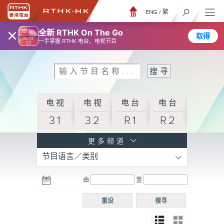
ENG
/
繁
×
全新 RTHK On The Go
取得
一手掌握 RTHK 电台、电视节目
电视
电视
电台
电台
31
32
R1
R2
电台
更多频道
节目语言／类别
R3
电台
电台
电台
由
至
普通
R4
R5
话台
重设
搜寻