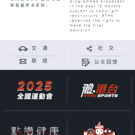
programmes broadcast
保留最终决定权。
in the past 12 months,
subject to copyright
restrictions. RTHK
reserves the right to
make the final
decision.
交 通
社 交
联 络
公众回馈