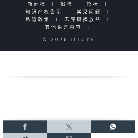
新闻稿
|
招聘
|
招标
|
知识产权告示
|
常见问题
|
私隐政策
|
无障碍播放器
|
其他语言内容
|
© 2026 rthk.hk