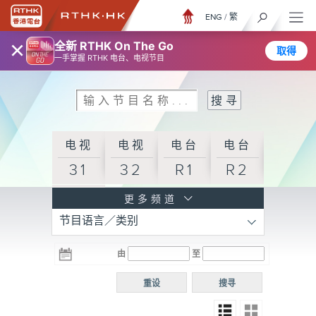
ENG
/
繁
×
全新 RTHK On The Go
取得
一手掌握 RTHK 电台、电视节目
电视
电视
电台
电台
31
32
R1
R2
电台
更多频道
节目语言／类别
R3
电台
电台
电台
由
至
普通
R4
R5
话台
重设
搜寻