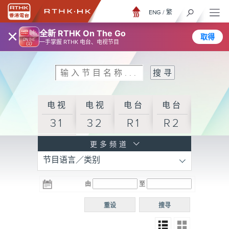
ENG
/
繁
×
全新 RTHK On The Go
取得
一手掌握 RTHK 电台、电视节目
电视
电视
电台
电台
31
32
R1
R2
电台
更多频道
节目语言／类别
R3
电台
电台
电台
由
至
普通
R4
R5
话台
重设
搜寻