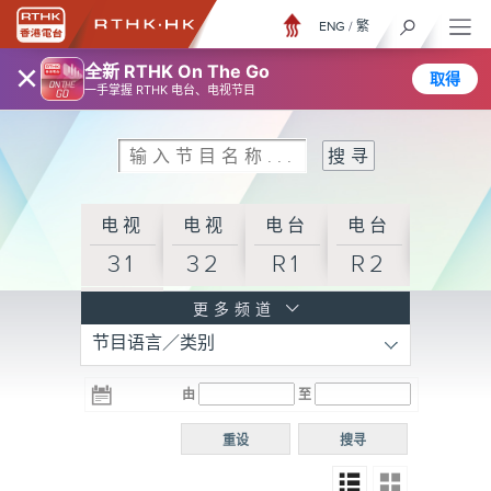
ENG
/
繁
×
全新 RTHK On The Go
取得
一手掌握 RTHK 电台、电视节目
电视
电视
电台
电台
31
32
R1
R2
电台
更多频道
节目语言／类别
R3
电台
电台
电台
由
至
普通
R4
R5
话台
重设
搜寻