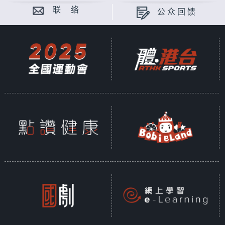
联 络
公众回馈