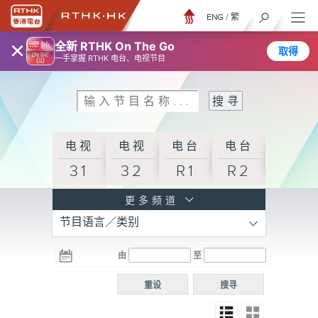
ENG
/
繁
×
全新 RTHK On The Go
取得
一手掌握 RTHK 电台、电视节目
电视
电视
电台
电台
31
32
R1
R2
电台
更多频道
节目语言／类别
R3
电台
电台
电台
由
至
普通
R4
R5
话台
重设
搜寻