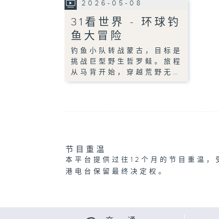
2026-05-08
31看世界 - 环球钓
鱼大冒险
钓鱼小队转战蒙古，目标是
挑战巨型野生哲罗鲑。旅程
从马背开始，穿越荒野无…
节目重温
本平台提供过往12个月的节目重温，
港电台保留最终决定权。