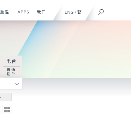
重温
APPS
我们
ENG
/
繁
电台
普通
话台
寻