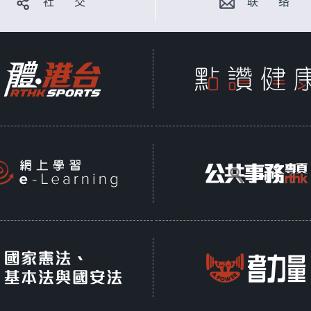
社 交
联 络