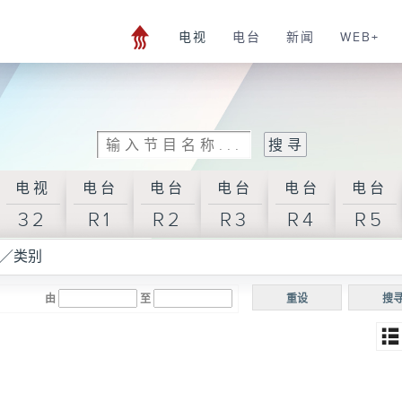
电视
电台
新闻
WEB+
电视
电台
电台
电台
电台
电台
32
R1
R2
R3
R4
R5
／类别
由
至
重设
搜