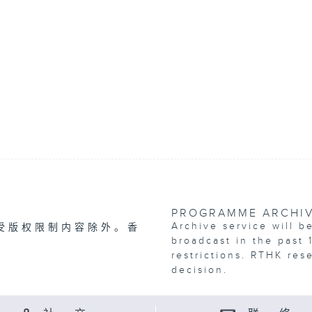
PROGRAMME ARCHI
Archive service will b
受版权限制内容除外。香
broadcast in the past 
restrictions. RTHK res
decision.