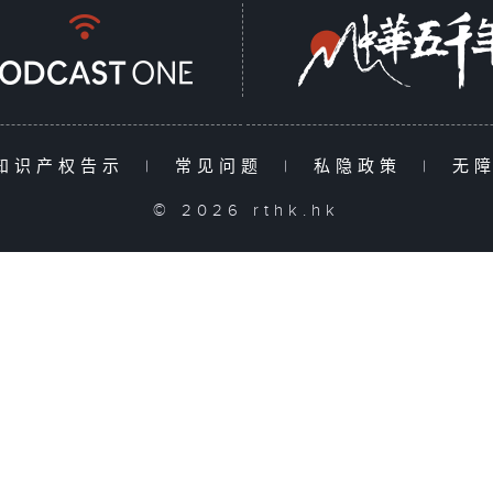
知识产权告示
|
常见问题
|
私隐政策
|
无
© 2026 rthk.hk