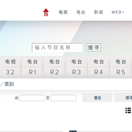
电视
电台
新闻
WEB+
电视
电台
电台
电台
电台
电台
32
R1
R2
R3
R4
R5
／类别
由
至
重设
搜