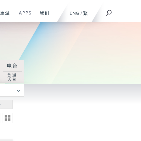
重温
APPS
我们
ENG
/
繁
电台
普通
话台
寻