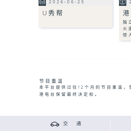
2026-06-25
U秀帮
港
独
火
惊
节目重温
本平台提供过往12个月的节目重温，
港电台保留最终决定权。
交 通