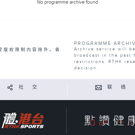
No programme archive found
PROGRAMME ARCHI
Archive service will b
受版权限制内容除外。香
broadcast in the past 
restrictions. RTHK res
decision.
社 交
联 络