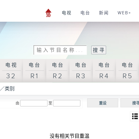
电视
电台
新闻
WEB+
电视
电台
电台
电台
电台
电台
32
R1
R2
R3
R4
R5
／类别
由
至
重设
搜
没有相关节目重温