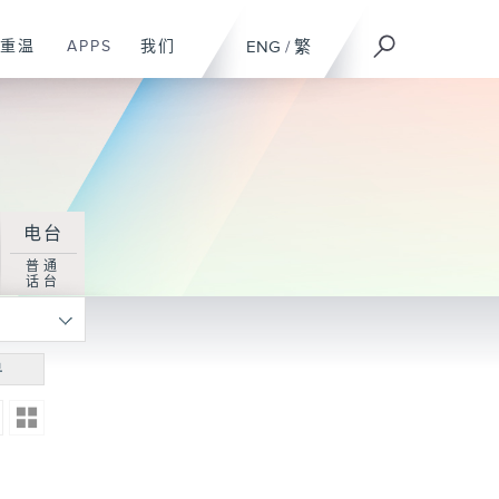
重温
APPS
我们
ENG
/
繁
电台
普通
话台
寻