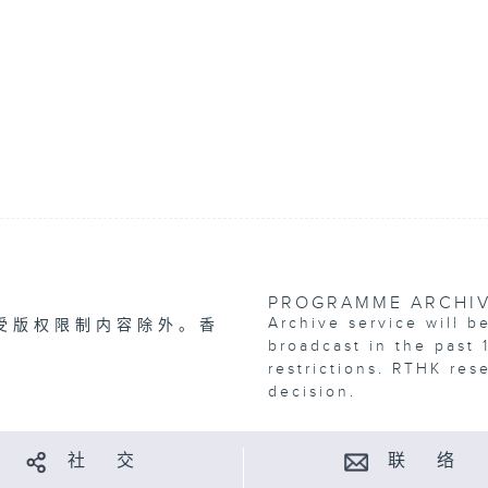
PROGRAMME ARCHI
Archive service will b
受版权限制内容除外。香
broadcast in the past 
restrictions. RTHK res
decision.
社 交
联 络