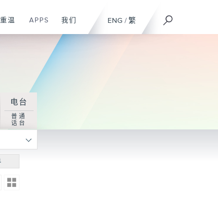
重温
APPS
我们
ENG
/
繁
电台
普通
话台
寻