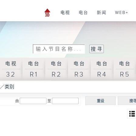
电视
电台
新闻
WEB+
电视
电台
电台
电台
电台
电台
32
R1
R2
R3
R4
R5
／类别
由
至
重设
搜