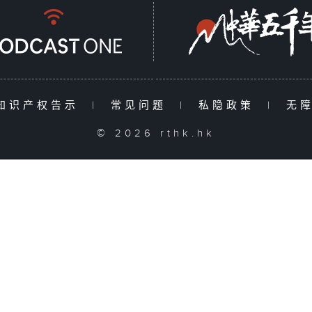
知识产权告示
|
常见问题
|
私隐政策
|
无
© 2026 rthk.hk