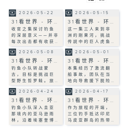
2026-05-22
2026-05-15
31看世界 - 环…
31看世界 - 环…
收官之集探讨钓鱼
这一集三人来到非
的深层意义——并非
洲的刚果河，挑战
每次出击都有收获…
传説中的巨人虎鱼…
2026-05-08
2026-05-01
31看世界 - 环…
31看世界 - 环…
钓鱼小队转战蒙
本集经历了激流翻
古，目标是挑战巨
船事故，团队在当
型野生哲罗鲑。旅…
地向导救援下脱险…
2026-04-24
2026-04-17
31看世界 - 环…
31看世界 - 环…
钓鱼小队深入圭亚
作为旅程的开端，
那境内的亚马逊雨
三位钓手抵达印尼
林，沿着埃塞奎博…
马皮亚群岛的热带…