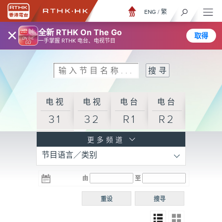
ENG
/
繁
×
全新 RTHK On The Go
取得
一手掌握 RTHK 电台、电视节目
电视
电视
电台
电台
31
32
R1
R2
电台
更多频道
节目语言／类别
R3
电台
电台
电台
由
至
普通
R4
R5
话台
重设
搜寻