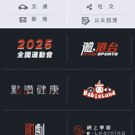
交 通
社 交
联 络
公众回馈