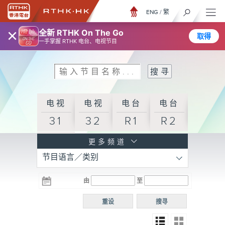
ENG
/
繁
×
全新 RTHK On The Go
取得
一手掌握 RTHK 电台、电视节目
电视
电视
电台
电台
31
32
R1
R2
电台
更多频道
节目语言／类别
R3
电台
电台
电台
由
至
普通
R4
R5
话台
重设
搜寻