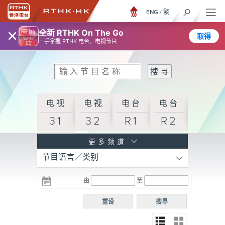
ENG
/
繁
×
全新 RTHK On The Go
取得
一手掌握 RTHK 电台、电视节目
电视
电视
电台
电台
31
32
R1
R2
电台
更多频道
节目语言／类别
R3
电台
电台
电台
由
至
普通
R4
R5
话台
重设
搜寻