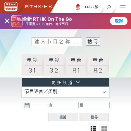
ENG
/
繁
×
全新 RTHK On The Go
取得
一手掌握 RTHK 电台、电视节目
电视
电视
电台
电台
31
32
R1
R2
电台
更多频道
节目语言／类别
R3
电台
电台
电台
由
至
普通
R4
R5
话台
重设
搜寻