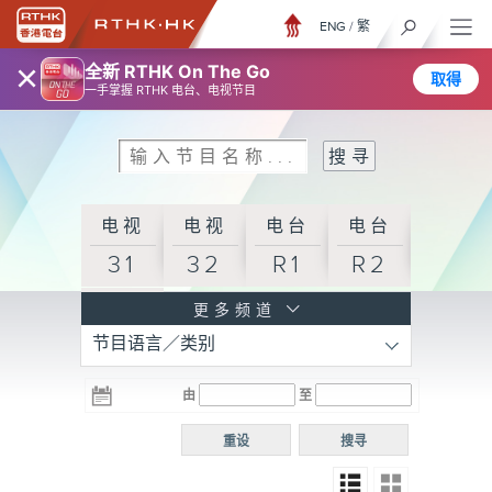
ENG
/
繁
×
全新 RTHK On The Go
取得
一手掌握 RTHK 电台、电视节目
电视
电视
电台
电台
31
32
R1
R2
电台
更多频道
节目语言／类别
R3
电台
电台
电台
由
至
普通
R4
R5
话台
重设
搜寻