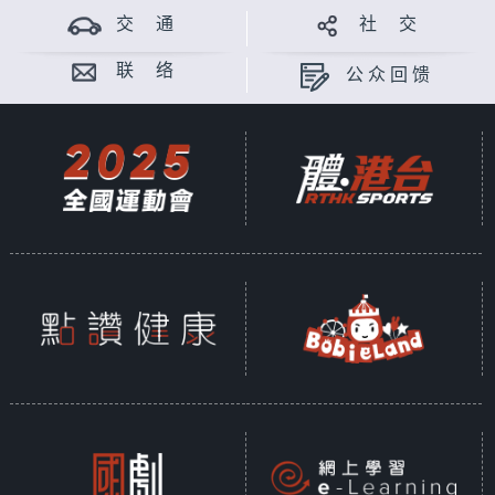
交 通
社 交
联 络
公众回馈