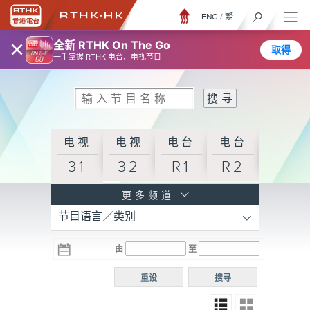
ENG
/
繁
×
全新 RTHK On The Go
取得
一手掌握 RTHK 电台、电视节目
电视
电视
电台
电台
31
32
R1
R2
电台
更多频道
节目语言／类别
R3
电台
电台
电台
由
至
普通
R4
R5
话台
重设
搜寻