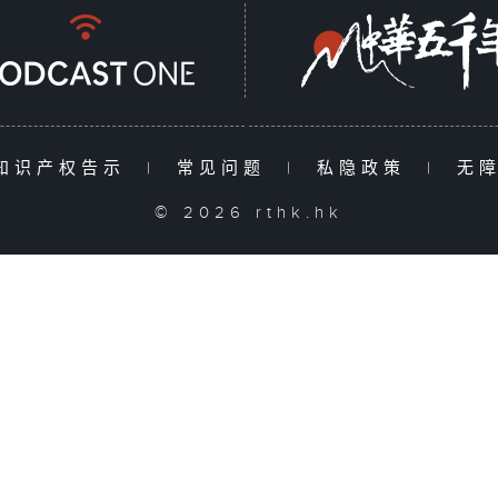
知识产权告示
|
常见问题
|
私隐政策
|
无
© 2026 rthk.hk