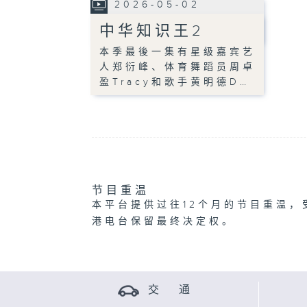
2026-05-02
中华知识王2
本季最後一集有星级嘉宾艺
人郑衍峰、体育舞蹈员周卓
盈Tracy和歌手黄明德D…
节目重温
本平台提供过往12个月的节目重温，
港电台保留最终决定权。
交 通