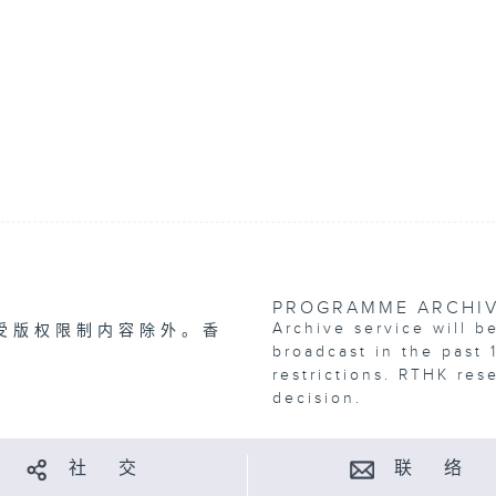
PROGRAMME ARCHI
Archive service will b
受版权限制内容除外。香
broadcast in the past 
restrictions. RTHK res
decision.
社 交
联 络