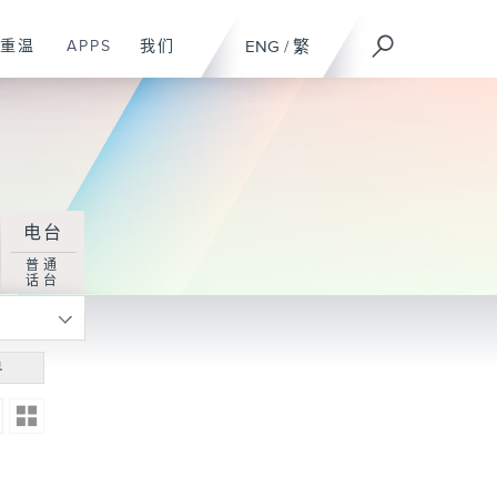
重温
APPS
我们
ENG
/
繁
电台
普通
话台
寻