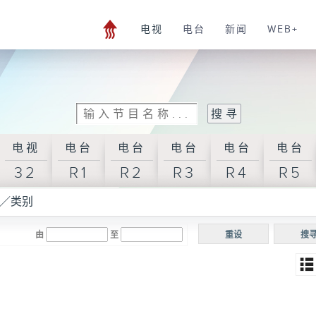
电视
电台
新闻
WEB+
电视
电台
电台
电台
电台
电台
32
R1
R2
R3
R4
R5
／类别
由
至
重设
搜