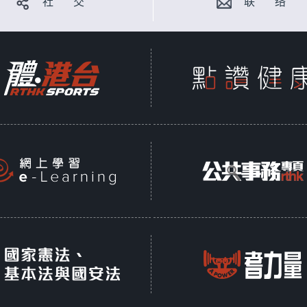
社 交
联 络