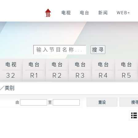
电视
电台
新闻
WEB+
电视
电台
电台
电台
电台
电台
32
R1
R2
R3
R4
R5
／类别
由
至
重设
搜