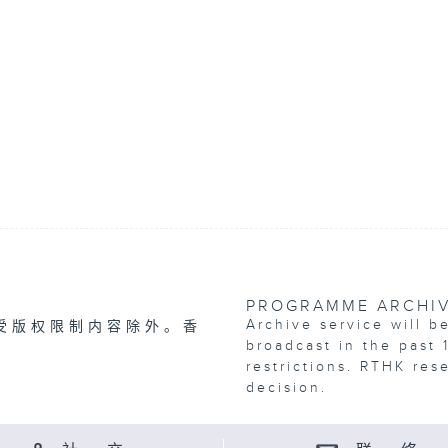
PROGRAMME ARCHI
Archive service will b
受版权限制内容除外。香
broadcast in the past 
restrictions. RTHK res
decision.