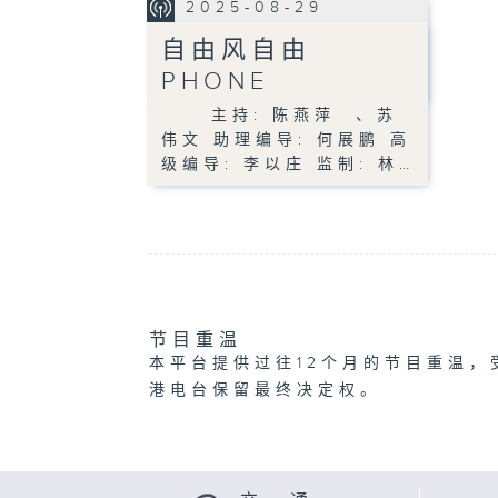
2025-08-29
自由风自由
PHONE
主持: 陈燕萍 、苏
伟文 助理编导: 何展鹏 高
级编导: 李以庄 监制: 林…
节目重温
本平台提供过往12个月的节目重温，
港电台保留最终决定权。