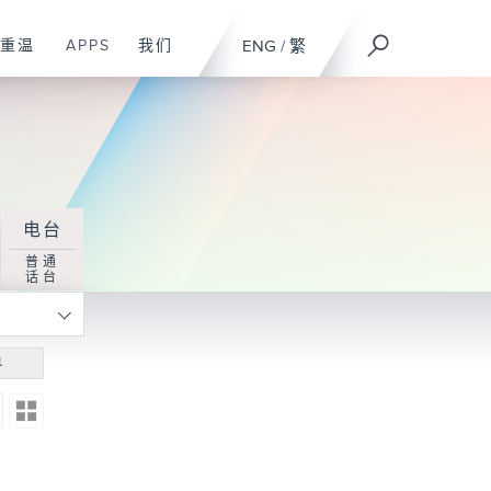
重温
APPS
我们
ENG
/
繁
电台
普通
话台
寻