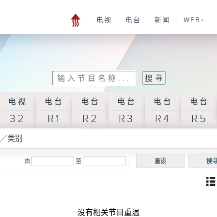
电视
电台
新闻
WEB+
电视
电台
电台
电台
电台
电台
32
R1
R2
R3
R4
R5
／类别
由
至
重设
搜
没有相关节目重温