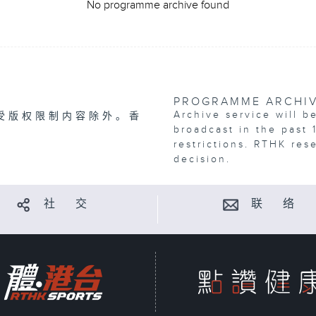
No programme archive found
PROGRAMME ARCHI
Archive service will b
受版权限制内容除外。香
broadcast in the past 
restrictions. RTHK res
decision.
社 交
联 络