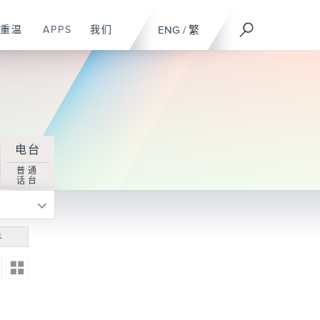
重温
APPS
我们
ENG
/
繁
电台
普通
话台
寻