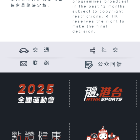
programmes broadcast
保留最终决定权。
in the past 12 months,
subject to copyright
restrictions. RTHK
reserves the right to
make the final
decision.
交 通
社 交
联 络
公众回馈