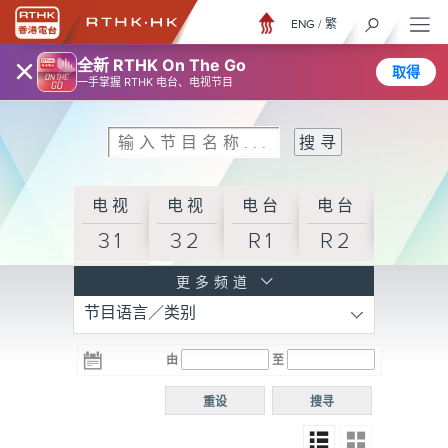
ENG
/
繁
×
全新 RTHK On The Go
取得
一手掌握 RTHK 电台、电视节目
电视
电视
电台
电台
31
32
R1
R2
电台
更多频道
节目语言／类别
R3
电台
电台
电台
由
至
普通
R4
R5
话台
重设
搜寻