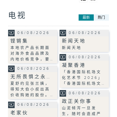
电视
最新
热门
06/08/2026
06/08/2026
铿锵集
新闻天地
本地农产品长期面
新闻天地
对海外食品品牌及
06/08/2026
内地价格竞争，要…
凝聚香港
06/08/2026
「香港国际机场文
无所畏惧之永…
化艺术节 2026」
夏舒约见张兰姨，
「香港国际机场文…
得知大伯小叔出高
06/08/2026
价收购她的股份。…
政正关你事
06/08/2026
山泥倾泻一旦发
老家伙
生，随时会造成严