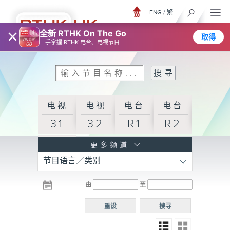
ENG
/
繁
×
全新 RTHK On The Go
取得
一手掌握 RTHK 电台、电视节目
电视
电视
电台
电台
31
32
R1
R2
电台
更多频道
节目语言／类别
R3
电台
电台
电台
由
至
普通
R4
R5
话台
重设
搜寻