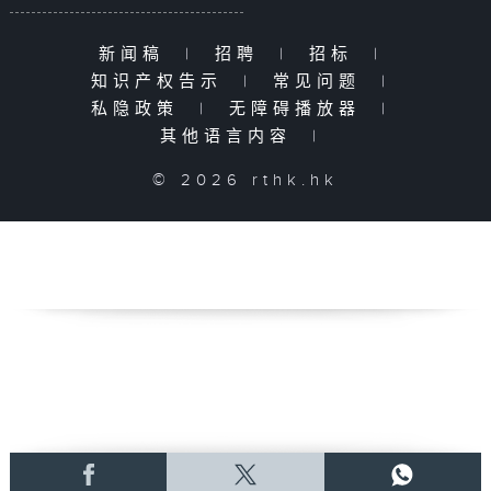
新闻稿
|
招聘
|
招标
|
知识产权告示
|
常见问题
|
私隐政策
|
无障碍播放器
|
其他语言内容
|
© 2026 rthk.hk