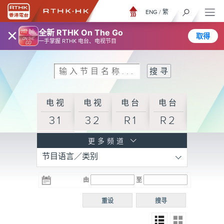
ENG
/
繁
×
全新 RTHK On The Go
取得
一手掌握 RTHK 电台、电视节目
电视
电视
电台
电台
31
32
R1
R2
电台
更多频道
节目语言／类别
R3
电台
电台
电台
由
至
普通
R4
R5
话台
重设
搜寻