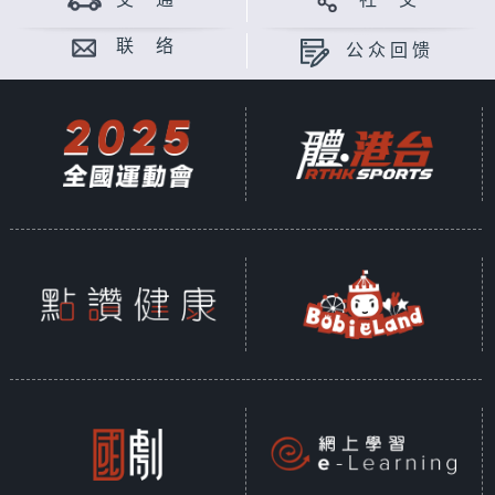
交 通
社 交
联 络
公众回馈