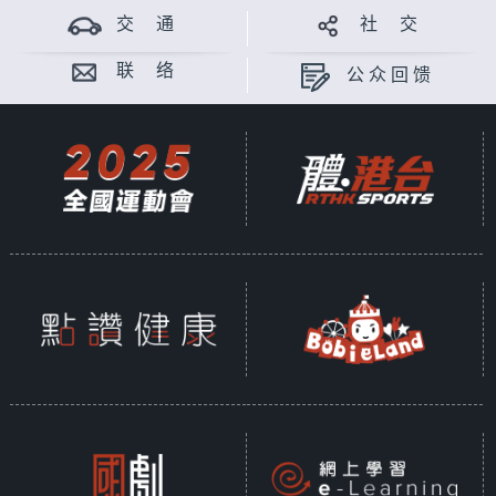
交 通
社 交
联 络
公众回馈