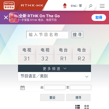
ENG
/
繁
×
全新 RTHK On The Go
取得
一手掌握 RTHK 电台、电视节目
电视
电视
电台
电台
31
32
R1
R2
电台
更多频道
节目语言／类别
R3
电台
电台
电台
由
至
普通
R4
R5
话台
重设
搜寻