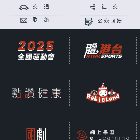
交 通
社 交
联 络
公众回馈