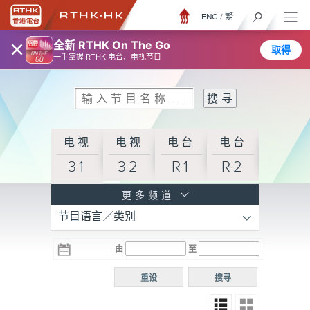
ENG
/
繁
×
全新 RTHK On The Go
取得
一手掌握 RTHK 电台、电视节目
电视
电视
电台
电台
31
32
R1
R2
电台
更多频道
节目语言／类别
R3
电台
电台
电台
由
至
普通
R4
R5
话台
重设
搜寻