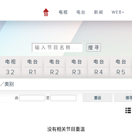
电视
电台
新闻
WEB+
电视
电台
电台
电台
电台
电台
32
R1
R2
R3
R4
R5
／类别
由
至
重设
搜
没有相关节目重温