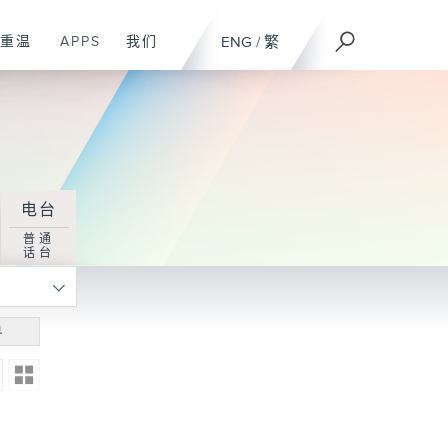
重温
APPS
我们
ENG
/
繁
电台
普通
话台
寻