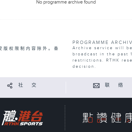
No programme archive found
PROGRAMME ARCHI
Archive service will b
受版权限制内容除外。香
broadcast in the past 
restrictions. RTHK res
decision.
社 交
联 络