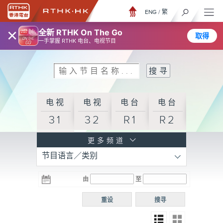
ENG
/
繁
×
全新 RTHK On The Go
取得
一手掌握 RTHK 电台、电视节目
电视
电视
电台
电台
31
32
R1
R2
电台
更多频道
节目语言／类别
R3
电台
电台
电台
由
至
普通
R4
R5
话台
重设
搜寻