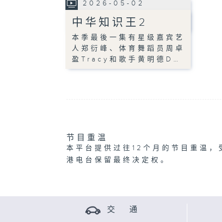
2026-05-02
中华知识王2
本季最後一集有星级嘉宾艺
人郑衍峰、体育舞蹈员周卓
盈Tracy和歌手黄明德D…
节目重温
本平台提供过往12个月的节目重温，
港电台保留最终决定权。
交 通