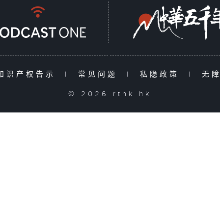
知识产权告示
|
常见问题
|
私隐政策
|
无
© 2026 rthk.hk