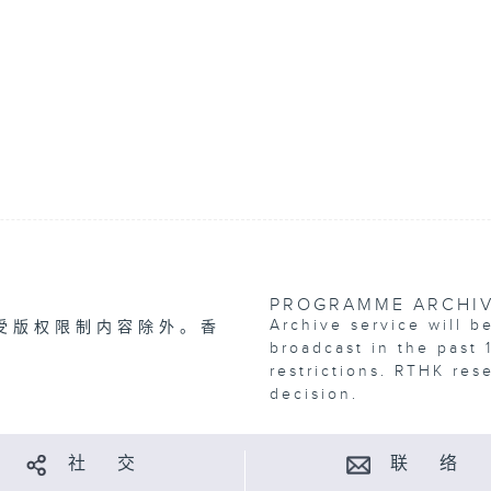
PROGRAMME ARCHI
Archive service will b
受版权限制内容除外。香
broadcast in the past 
restrictions. RTHK res
decision.
社 交
联 络