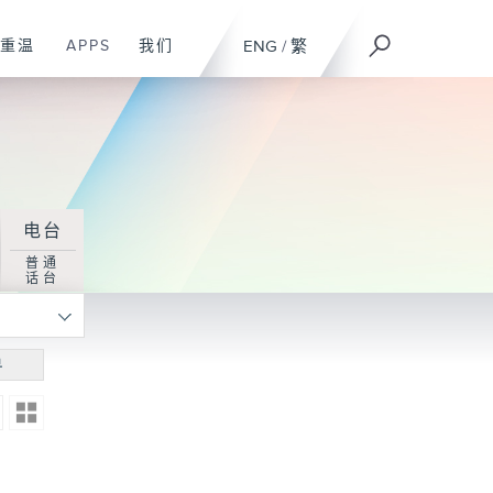
重温
APPS
我们
ENG
/
繁
电台
普通
话台
寻