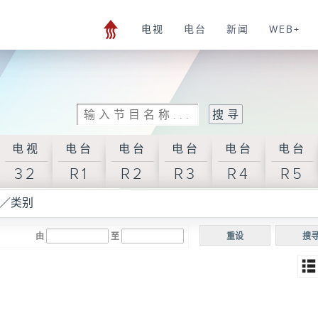
电视
电台
新闻
WEB+
电视
电台
电台
电台
电台
电台
32
R1
R2
R3
R4
R5
／类别
由
至
重设
搜