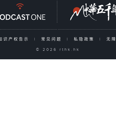
知识产权告示
|
常见问题
|
私隐政策
|
无
© 2026 rthk.hk