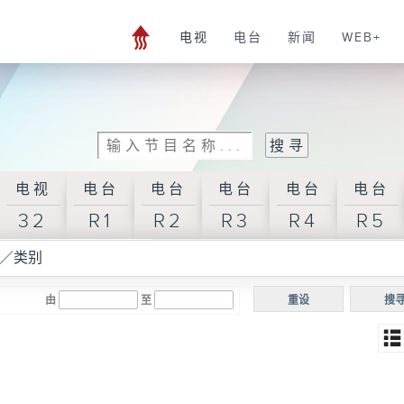
电视
电台
新闻
WEB+
电视
电台
电台
电台
电台
电台
32
R1
R2
R3
R4
R5
／类别
由
至
重设
搜