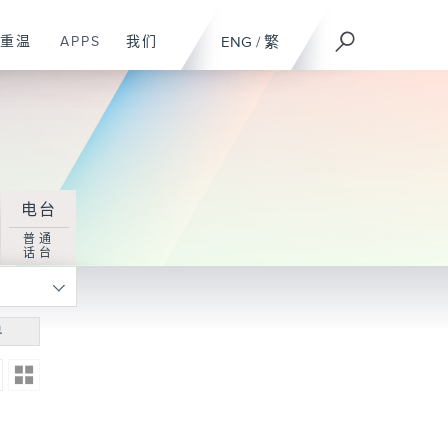
重温
APPS
我们
ENG
/
繁
电台
普通
话台
寻