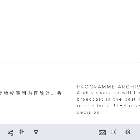
PROGRAMME ARCHI
Archive service will b
受版权限制内容除外。香
broadcast in the past 
restrictions. RTHK res
decision.
社 交
联 络