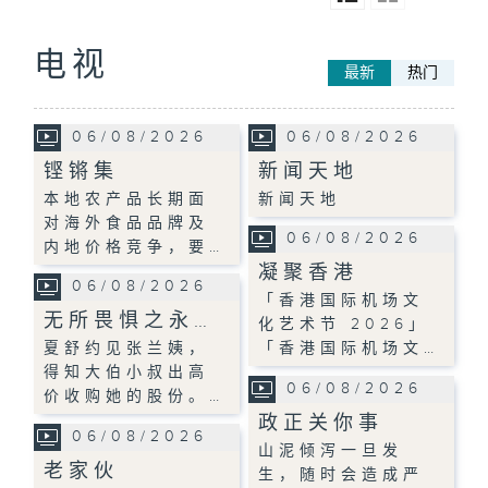
电视
最新
热门
06/08/2026
06/08/2026
铿锵集
新闻天地
本地农产品长期面
新闻天地
对海外食品品牌及
06/08/2026
内地价格竞争，要…
凝聚香港
06/08/2026
「香港国际机场文
无所畏惧之永…
化艺术节 2026」
夏舒约见张兰姨，
「香港国际机场文…
得知大伯小叔出高
06/08/2026
价收购她的股份。…
政正关你事
06/08/2026
山泥倾泻一旦发
老家伙
生，随时会造成严