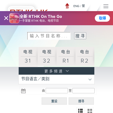
ENG
/
繁
×
全新 RTHK On The Go
取得
一手掌握 RTHK 电台、电视节目
电视
电视
电台
电台
31
32
R1
R2
电台
更多频道
节目语言／类别
R3
电台
电台
电台
由
至
普通
R4
R5
话台
重设
搜寻