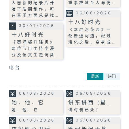
大志新的纪录片开
重事故甚至人命伤…
始了后期制作，可
06/08/2026
在音乐方面总是找…
十八好时光
30/07/2026
《翠屏河花园》一
十八好时光
条普通河道，经过
《葵涌邨升降机》
活化之后，变身成…
两位节目主持李漫
芬及伍文生走访葵…
电台
最新
热门
06/08/2026
06/08/2026
她．他．它
讲东讲西 (星…
她．他．它
讲时装已死？
06/08/2026
06/08/2026