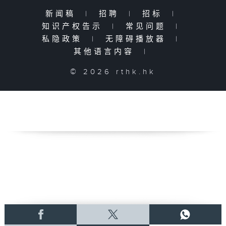
新闻稿
|
招聘
|
招标
|
知识产权告示
|
常见问题
|
私隐政策
|
无障碍播放器
|
其他语言内容
|
© 2026 rthk.hk