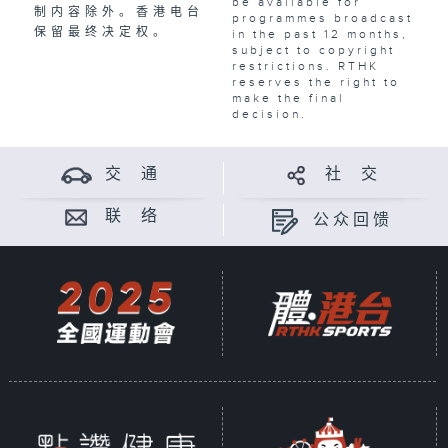
be available for
制内容除外。香港电台
programmes broadcast
保留最终决定权。
in the past 12 months,
subject to copyright
restrictions. RTHK
reserves the right to
make the final
decision.
交 通
社 交
联 络
公众回馈