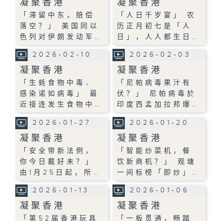
凝聚香港
凝聚香港
「滞留中东，赔偿
「人日千岁宴」 农
落空？」 美国同以
历正月初七是「人
色列对伊朗发动军…
日」，人人都生日…
2026-02-10
2026-02-03
凝聚香港
凝聚香港
「生蚝食物中毒．
「尼帕病毒果汁有
感染诺如病毒」 最
伏？」 尼帕病毒於
近接连发生食物中…
印度西孟加拉邦爆…
2026-01-27
2026-01-20
凝聚香港
凝聚香港
「安全带新法例，
「智能炒菜机，餐
你今日戴好未？」
饮新商机？」 观塘
由1月25日起，所…
一间标榜「即炒」…
2026-01-13
2026-01-06
凝聚香港
凝聚香港
「第52届香港玩具
「一板贯通，畅踏