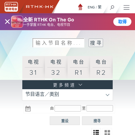
ENG
/
繁
×
全新 RTHK On The Go
取得
一手掌握 RTHK 电台、电视节目
电视
电视
电台
电台
31
32
R1
R2
电台
更多频道
节目语言／类别
R3
电台
电台
电台
由
至
普通
R4
R5
话台
重设
搜寻