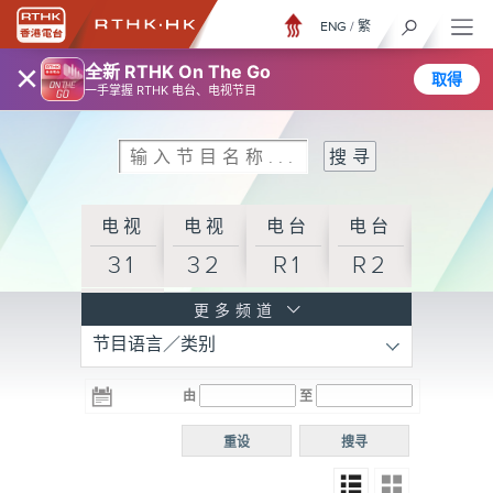
ENG
/
繁
×
全新 RTHK On The Go
取得
一手掌握 RTHK 电台、电视节目
电视
电视
电台
电台
31
32
R1
R2
电台
更多频道
节目语言／类别
R3
电台
电台
电台
由
至
普通
R4
R5
话台
重设
搜寻