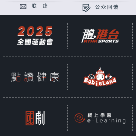
联 络
公众回馈