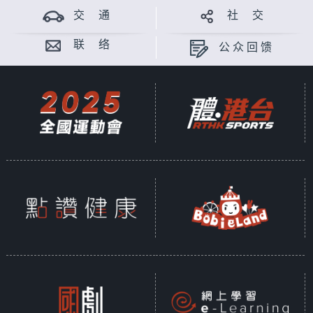
交 通
社 交
联 络
公众回馈