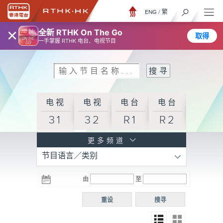
ENG
/
繁
×
全新 RTHK On The Go
取得
一手掌握 RTHK 电台、电视节目
电视
电视
电台
电台
31
32
R1
R2
电台
更多频道
节目语言／类别
R3
电台
电台
电台
由
至
普通
R4
R5
话台
重设
搜寻