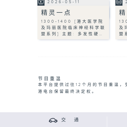
2026-05-11
精灵一点
精
1300-1400 [港大医学院
13
及玛丽医院临床神经科学联
及
盟系列] 主题: 多发性硬…
盟
节目重温
本平台提供过往12个月的节目重温，
港电台保留最终决定权。
交 通