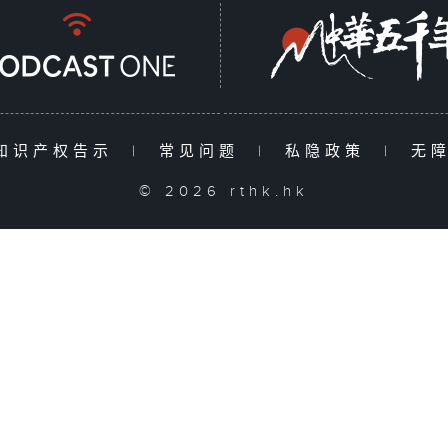
知识产权告示
|
常见问题
|
私隐政策
|
无
© 2026 rthk.hk