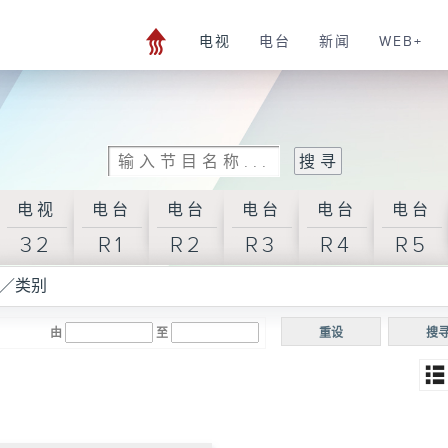
电视
电台
新闻
WEB+
电视
电台
电台
电台
电台
电台
32
R1
R2
R3
R4
R5
／类别
由
至
重设
搜