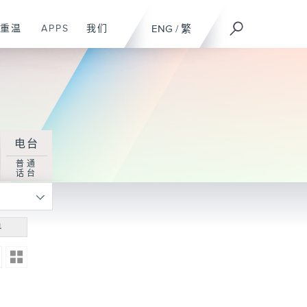
重温
APPS
我们
ENG
/
繁
电台
普通
话台
寻