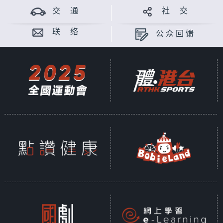
交 通
社 交
联 络
公众回馈