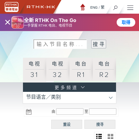
ENG
/
繁
×
全新 RTHK On The Go
取得
一手掌握 RTHK 电台、电视节目
电视
电视
电台
电台
31
32
R1
R2
电台
更多频道
节目语言／类别
R3
电台
电台
电台
由
至
普通
R4
R5
话台
重设
搜寻