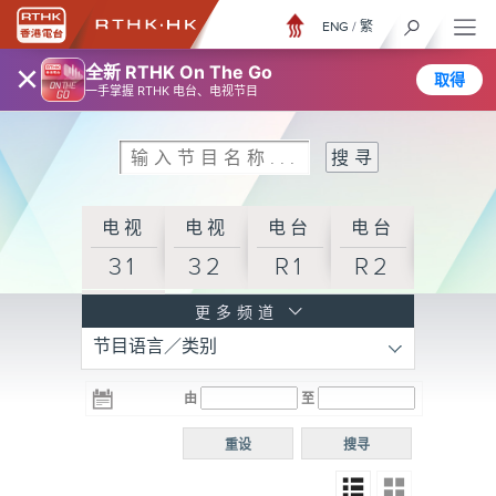
ENG
/
繁
×
全新 RTHK On The Go
取得
一手掌握 RTHK 电台、电视节目
电视
电视
电台
电台
31
32
R1
R2
电台
更多频道
节目语言／类别
R3
电台
电台
电台
由
至
普通
R4
R5
话台
重设
搜寻