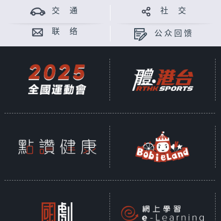
交 通
社 交
联 络
公众回馈