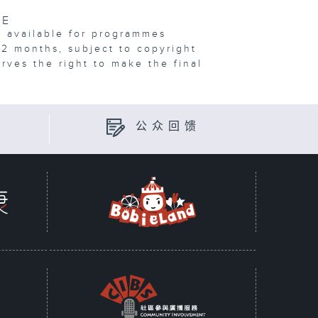
VE
e available for programmes
12 months, subject to copyright
erves the right to make the final
公众回馈