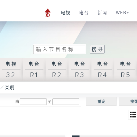
电视
电台
新闻
WEB+
电视
电台
电台
电台
电台
电台
32
R1
R2
R3
R4
R5
／类别
由
至
重设
搜