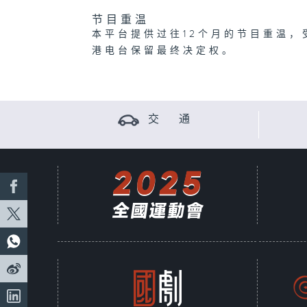
节目重温
本平台提供过往12个月的节目重温，
港电台保留最终决定权。
交 通