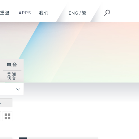
重温
APPS
我们
ENG
/
繁
电台
普通
话台
寻