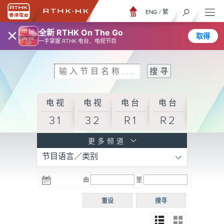
ENG
/
繁
×
全新 RTHK On The Go
取得
一手掌握 RTHK 电台、电视节目
电视
电视
电台
电台
31
32
R1
R2
电台
更多频道
节目语言／类别
R3
电台
电台
电台
由
至
普通
R4
R5
话台
重设
搜寻