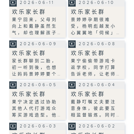
2026-06-11
2026-06-10
欢乐家长群
欢乐家长群
果宁回来，父母刘
景婷婷孕期很难
向上和戴静虽然生
受，杨明彪越发小
气，却也理解孩子…
心翼翼地「伺候」…
2026-06-09
2026-06-08
欢乐家长群
欢乐家长群
家长群聊到二胎，
果宁偷偷带游戏卡
初一听到後，也想
返学校，同学打算
让妈妈景婷婷要个…
告诉老师，让老师…
2026-06-05
2026-06-04
欢乐家长群
欢乐家长群
果宁决定透过协助
戴静叮嘱丈夫要注
其他人代打游戏众
意身体，彼此要互
筹买游戏造型。他…
相监督锻炼。同时…
2026-06-03
2026-06-02