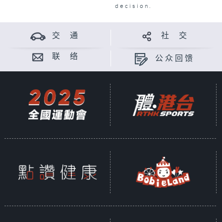
decision.
交 通
社 交
联 络
公众回馈