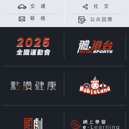
交 通
社 交
联 络
公众回馈