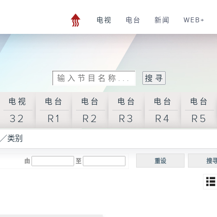
电视
电台
新闻
WEB+
电视
电台
电台
电台
电台
电台
32
R1
R2
R3
R4
R5
／类别
由
至
重设
搜