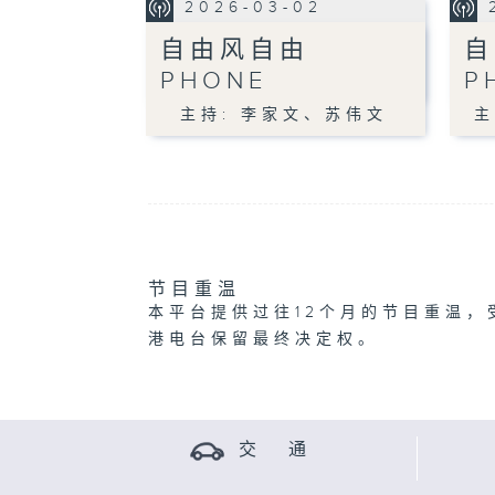
2026-03-02
自由风自由
自
PHONE
P
主持: 李家文、苏伟文
主
节目重温
本平台提供过往12个月的节目重温，
港电台保留最终决定权。
交 通