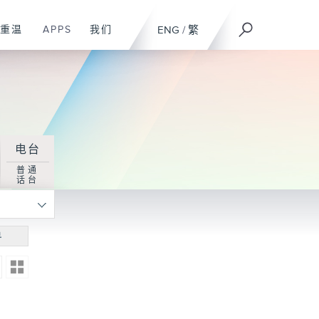
重温
APPS
我们
ENG
/
繁
电台
普通
话台
寻