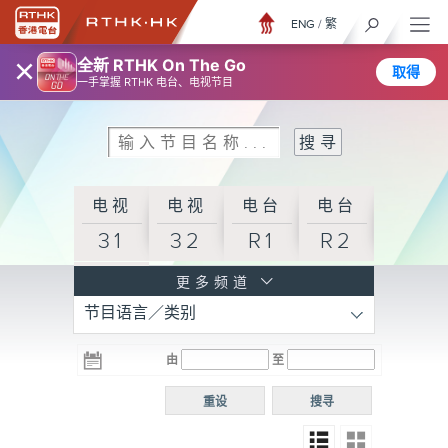
ENG
/
繁
×
全新 RTHK On The Go
取得
一手掌握 RTHK 电台、电视节目
电视
电视
电台
电台
31
32
R1
R2
电台
更多频道
节目语言／类别
R3
电台
电台
电台
由
至
普通
R4
R5
话台
重设
搜寻