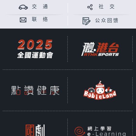
交 通
社 交
联 络
公众回馈