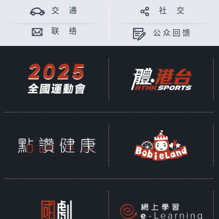
交 通
社 交
联 络
公众回馈