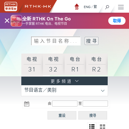
ENG
/
繁
×
全新 RTHK On The Go
取得
一手掌握 RTHK 电台、电视节目
电视
电视
电台
电台
31
32
R1
R2
电台
更多频道
节目语言／类别
R3
电台
电台
电台
由
至
普通
R4
R5
话台
重设
搜寻