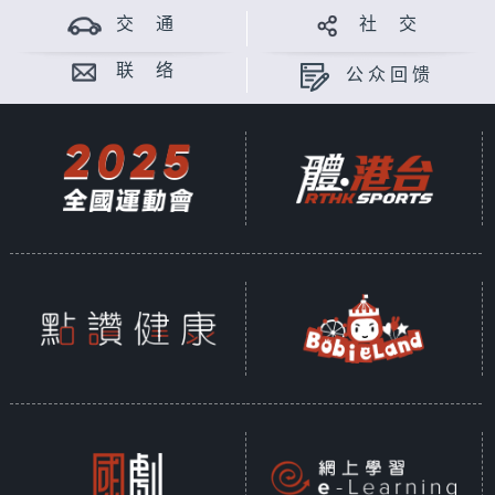
交 通
社 交
联 络
公众回馈