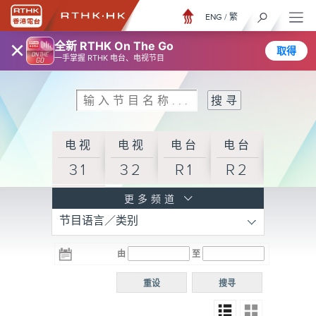
ENG
/
繁
×
全新 RTHK On The Go
取得
一手掌握 RTHK 电台、电视节目
电视
电视
电台
电台
31
32
R1
R2
电台
更多频道
节目语言／类别
R3
电台
电台
电台
由
至
普通
R4
R5
话台
重设
搜寻