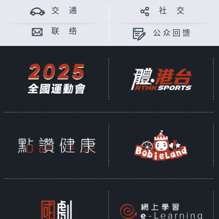
交 通
社 交
联 络
公众回馈