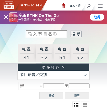
ENG
/
繁
×
全新 RTHK On The Go
取得
一手掌握 RTHK 电台、电视节目
电视
电视
电台
电台
31
32
R1
R2
电台
更多频道
节目语言／类别
R3
电台
电台
电台
由
至
普通
R4
R5
话台
重设
搜寻