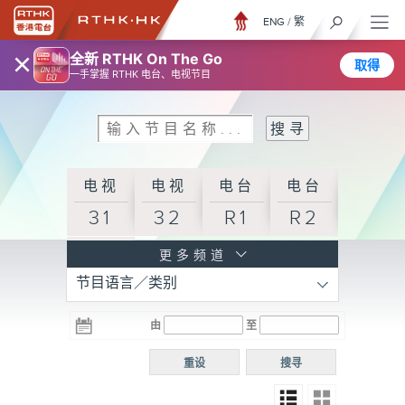
ENG
/
繁
×
全新 RTHK On The Go
取得
一手掌握 RTHK 电台、电视节目
电视
电视
电台
电台
31
32
R1
R2
电台
更多频道
节目语言／类别
R3
电台
电台
电台
由
至
普通
R4
R5
话台
重设
搜寻